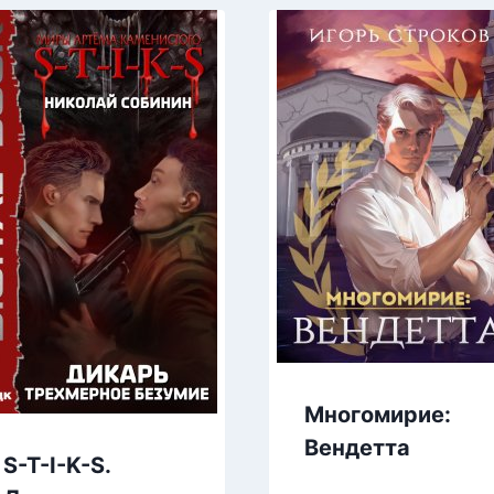
Многомирие:
Вендетта
S-T-I-K-S.