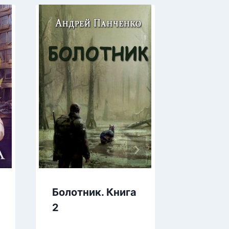
Болотник. Книга
Тампли
2
Предат
Святог