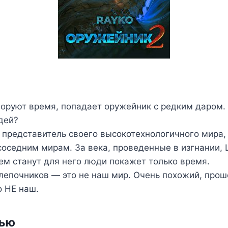
воруют время, попадает оружейник с редким даром. 
дей?
представитель своего высокотехнологичного мира,
соседним мирам. За века, проведенные в изгнании,
Кем станут для него люди покажет только время.
лепочников — это не наш мир. Очень похожий, прош
о НЕ наш.
тью