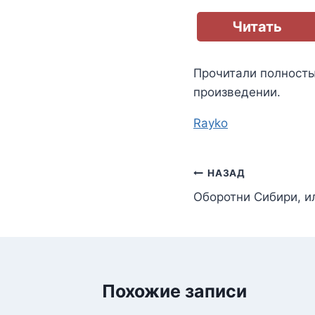
Читать
Прочитали полност
произведении.
Метки
Rayko
записи:
Навигация
НАЗАД
Оборотни Сибири, 
по
записям
Похожие записи