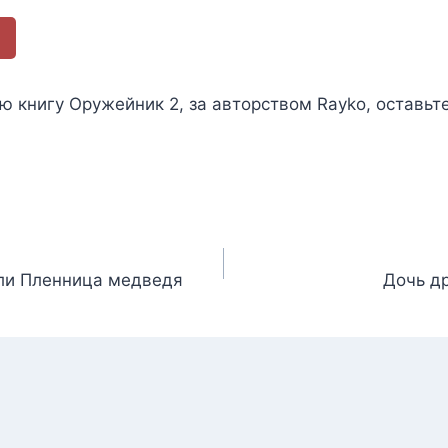
ью книгу
Оружейник 2
, за авторством
Rayko
, оставьт
или Пленница медведя
Дочь др