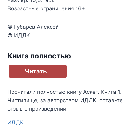
Размер: 10,87 а.л.
Возрастные ограничения 16+
© Губарев Алексей
© ИДДК
Книга полностью
Читать
Прочитали полностью книгу
Аскет. Книга 1.
Чистилище
, за авторством
ИДДК
, оставьте
отзыв о произведении.
Метки
ИДДК
записи: