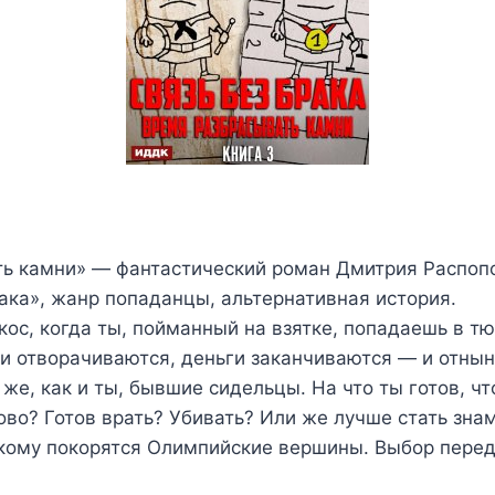
ь камни» — фантастический роман Дмитрия Распопо
рака», жанр попаданцы, альтернативная история.
кос, когда ты, пойманный на взятке, попадаешь в тю
ки отворачиваются, деньги заканчиваются — и отнын
же, как и ты, бывшие сидельцы. На что ты готов, ч
ново? Готов врать? Убивать? Или же лучше стать зн
кому покорятся Олимпийские вершины. Выбор перед 