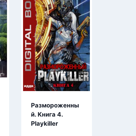
Размороженны
Миры 
й. Книга 4.
Камени
Playkiller
T-I-K-S
Окаян