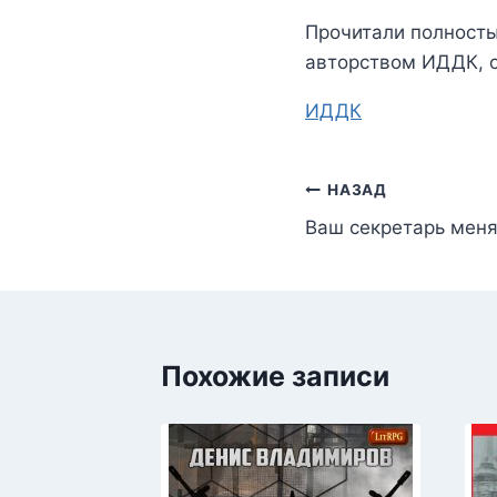
Прочитали полност
авторством
ИДДК
,
Метки
ИДДК
записи:
Навигация
НАЗАД
Ваш секретарь меня
по
записям
Похожие записи