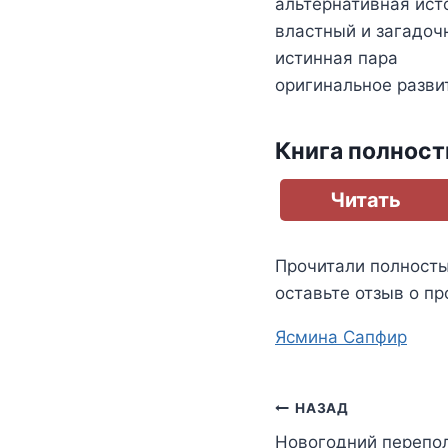
альтернативная ист
властный и загадоч
истинная пара
оригинальное разви
Книга полнос
Читать
Прочитали полност
оставьте отзыв о пр
Метки
Ясмина Сапфир
записи:
Навигация
НАЗАД
Новогодний перепол