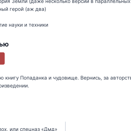
ория Земли (даже несколько версий в параллельных
ный герой (аж два)
тие науки и техники
тью
ью книгу
Попаданка и чудовище. Вернись
, за авторс
оизведении.
ох, или спецназ «Дмд»