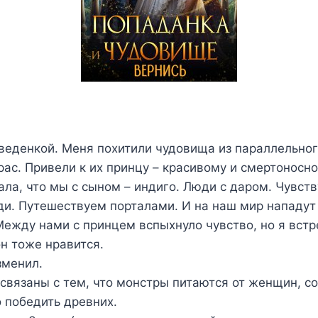
веденкой. Меня похитили чудовища из параллельног
 рас. Привели к их принцу – красивому и смертонос
ала, что мы с сыном – индиго. Люди с даром. Чувст
юди. Путешествуем порталами. И на наш мир нападу
ежду нами с принцем вспыхнуло чувство, но я встр
он тоже нравится.
зменил.
связаны с тем, что монстры питаются от женщин, с
о победить древних.