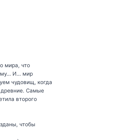
о мира, что
ному… И… мир
вуем чудовищ, когда
т древние. Самые
етила второго
озданы, чтобы