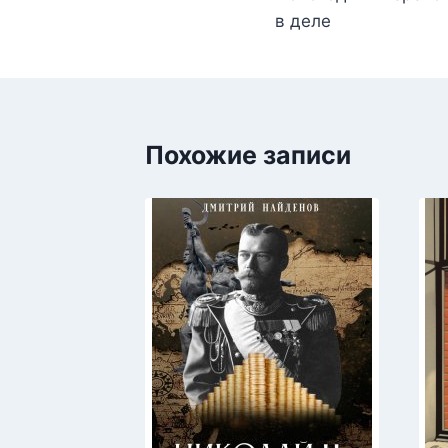
по
в деле
записям
Похожие записи